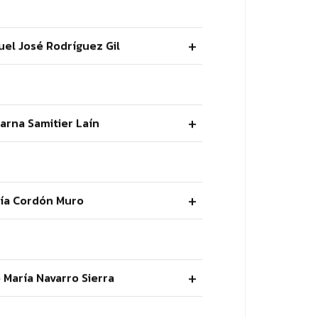
uel José Rodríguez Gil
carna Samitier Laín
ría Cordón Muro
é María Navarro Sierra