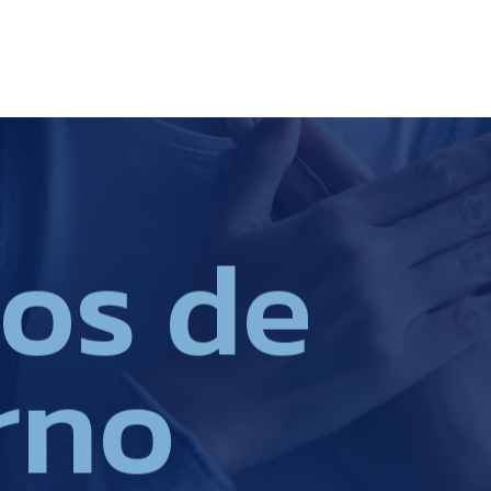
o
s
d
e
r
n
o