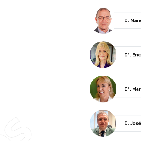
D. Man
Dª. En
Dª. Ma
D. Jos