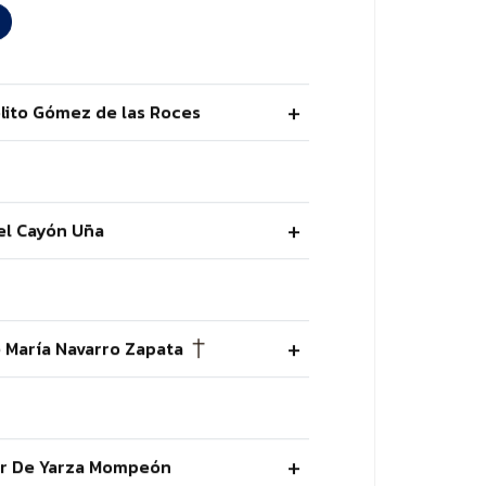
ólito Gómez de las Roces
el Cayón Uña
é María Navarro Zapata
lar De Yarza Mompeón