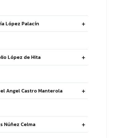
ría López Palacín
elio López de Hita
uel Angel Castro Manterola
ús Núñez Celma