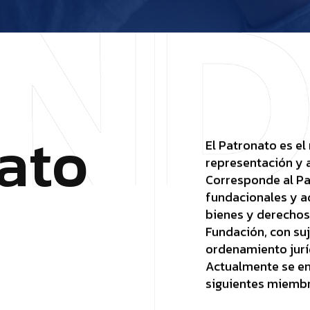
a
t
o
El Patronato es e
representación y 
Corresponde al Pat
fundacionales y ad
bienes y derechos 
Fundación, con suj
ordenamiento juríd
Actualmente se en
siguientes miembr