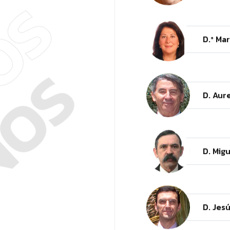
NOS
D.ª Ma
NOS
D. Aur
D. Mig
D. Jes