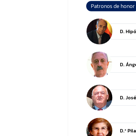
Patronos de honor
D. Hip
D. Áng
D. Jos
D.ª Pi