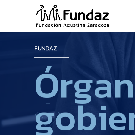
FUNDAZ
Ó
r
g
a
n
g
o
b
i
e