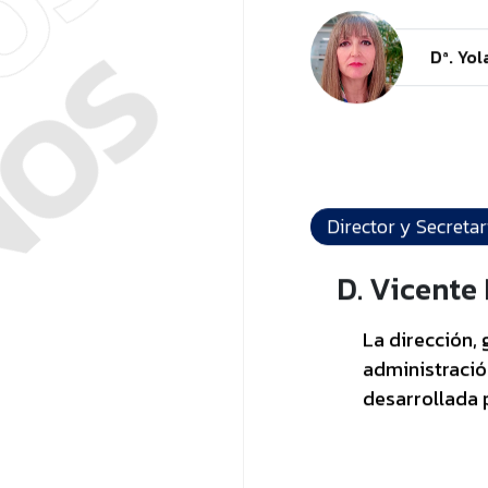
NOS
NOS
Dª. Yo
Director y Secretar
D. Vicente
La dirección, 
administració
desarrollada 