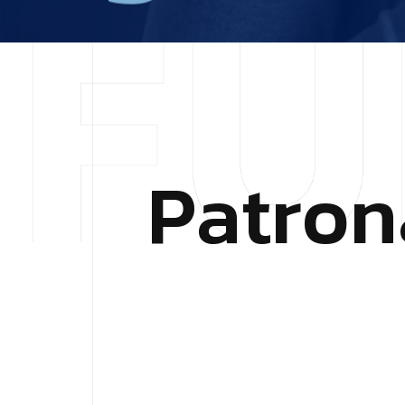
P
a
t
r
o
n