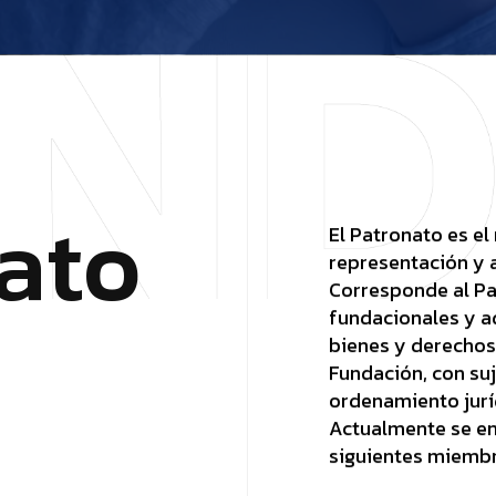
a
t
o
El Patronato es e
representación y 
Corresponde al Pat
fundacionales y ad
bienes y derechos 
Fundación, con suj
ordenamiento juríd
Actualmente se en
siguientes miembr