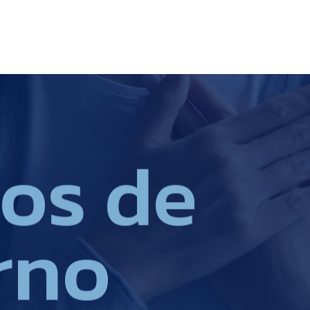
o
s
d
e
r
n
o