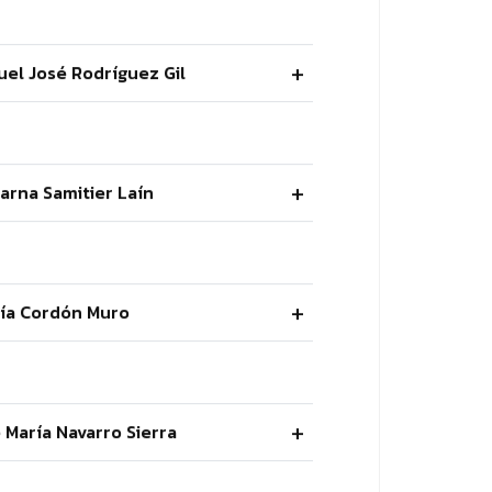
uel José Rodríguez Gil
carna Samitier Laín
ría Cordón Muro
é María Navarro Sierra