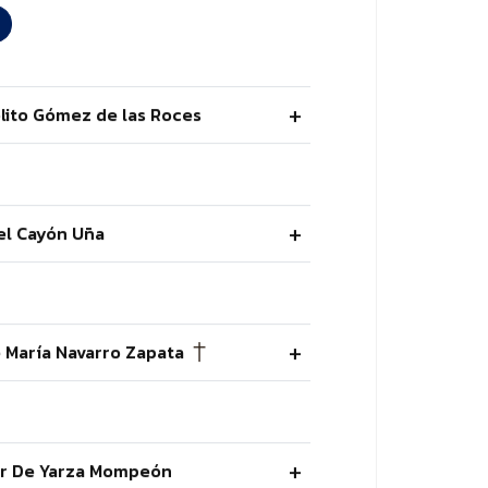
ólito Gómez de las Roces
el Cayón Uña
é María Navarro Zapata
lar De Yarza Mompeón