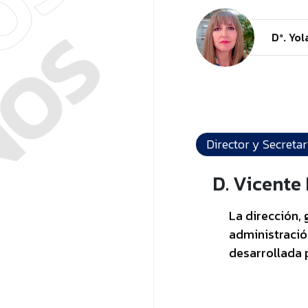
NOS
NOS
Dª. Yo
Director y Secretar
D. Vicente
La dirección, 
administració
desarrollada 