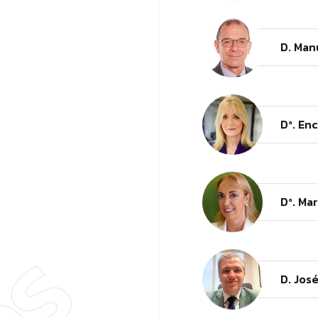
D. Man
Dª. En
Dª. Ma
D. Jos