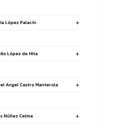
ría López Palacín
elio López de Hita
uel Angel Castro Manterola
ús Núñez Celma