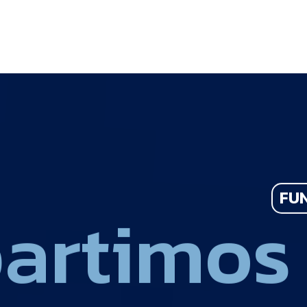
p
a
r
t
i
m
o
s