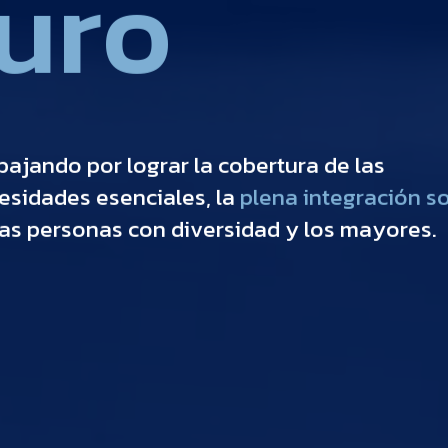
u
r
o
b
a
j
a
n
d
o
p
o
r
l
o
g
r
a
r
l
a
c
o
b
e
r
t
u
r
a
d
e
l
a
s
e
s
i
d
a
d
e
s
e
s
e
n
c
i
a
l
e
s
,
l
a
p
l
e
n
a
i
n
t
e
g
r
a
c
i
ó
n
s
a
s
p
e
r
s
o
n
a
s
c
o
n
d
i
v
e
r
s
i
d
a
d
y
l
o
s
m
a
y
o
r
e
s
.