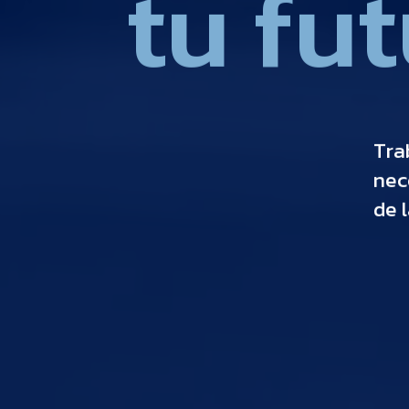
t
u
f
u
t
T
r
a
n
e
c
d
e
l