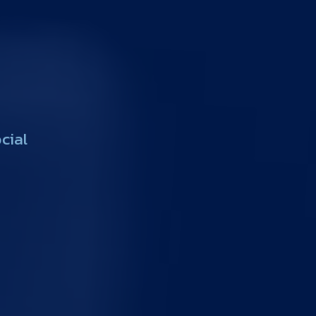
o
c
i
a
l