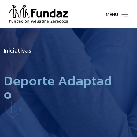
MENU
Iniciativas
D
e
p
o
r
t
e
A
d
a
p
t
a
d
o