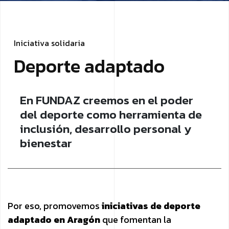
I
n
i
c
i
a
t
i
v
a
s
o
l
i
d
a
r
i
a
D
­
e
p
o
r
t
e
a
d
a
p
t
a
d
o
En FUNDAZ creemos en el poder
del deporte como herramienta de
inclusión, desarrollo personal y
bienestar
Por eso, promovemos
iniciativas de deporte
adaptado en Aragón
que fomentan la